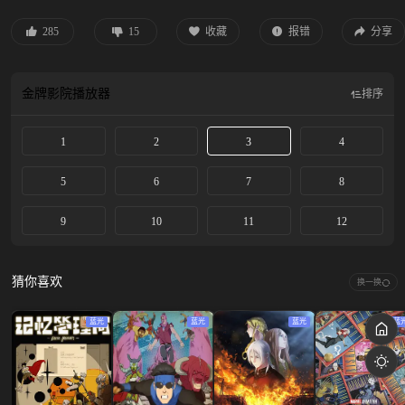
切障碍、构建命运共同体的最强纽带。已被逼至绝境的幸存者们能否重夺未来?
285
15
收藏
报错
分享
金牌影院
播放器
排序
1
2
3
4
5
6
7
8
9
10
11
12
猜你喜欢
换一换
蓝光
蓝光
蓝光
蓝