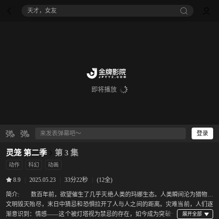
八仙！
即将播放
登录
灵笼 第二季
第 3 集
动作
科幻
动画
|
2025.05.23
|
33分22秒
|
(12全)
8.9
简介:
数百年前，欲望催生了几乎灭绝人类的玛娜生态。人类瞬间沦为猎物，
文明毁灭殆尽，末日中猜忌和恐惧拉开了人与人之间的距离。灾难当前，人们逐
渐意识到：情感——这个被灯塔视为禁忌的存在，如今成为突破一