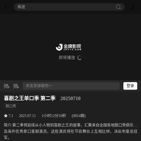
痴迷
即将播放
登录
喜剧之王单口季 第二季
20250710
脱口秀
|
2025.07.11
|
1小时12分10秒
|
(0914期)
7.1
简介:
第二季将延续从小人物到喜剧之王的故事，汇聚来自全国各地脱口秀俱乐部
及海外优秀单口喜剧演员，这些演员将在节目舞台上互相比拼，决出年度总冠
军。