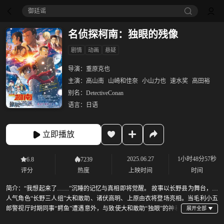
御廷谣‎
名侦探柯南：独眼的残像
剧情
动画
悬疑
导演：
重原克也
主演：
高山南
山崎和佳奈
小山力也
速水奖
高田裕
别名：
DetectiveConan
语言：
日语
立即播放
2025.06.27
1小时48分57秒
6.8
7239
评分
热度
上映时间
时间
简介：
“我想起来了……”沉睡的记忆与真相即将觉醒。 故事以长野县为舞台，高
人气角色“长野三人组”大和敢助、诸伏高明、上原由衣将登场亮相。当毛利小五
郎警视厅时期同事“鳄鱼”遭遇意外，与致使大和敢助“独眼”的神秘
雪崩案交织，无法兑现的承诺和独眼中的残像就此重叠。雪花飞舞，真相与爱意