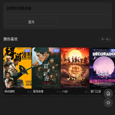
终将明晰！这一次，毛利小五郎将不再沉睡，与柯南、大和敢助等人携手探案，
亲手揭开掩埋于雪山之下的秘密与真相……
金牌影院
播放器
蓝光
猜你喜欢
换一换
蓝光
蓝光
蓝
得闲谨制
震耳欲聋
八仙！
楚门之鼠
6.9
7.4
8.2